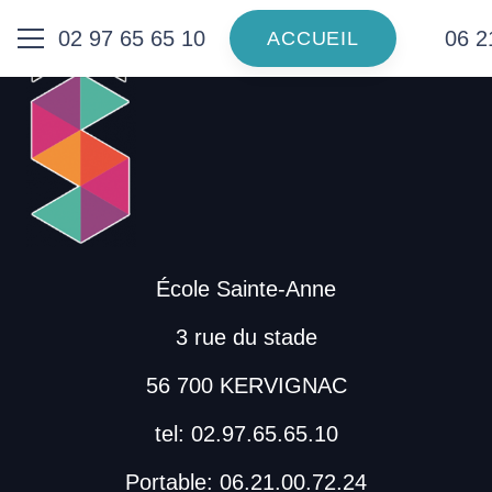
02 97 65 65 10
06 2
ACCUEIL
École Sainte-Anne
3 rue du stade
56 700 KERVIGNAC
tel: 02.97.65.65.10
Portable: 06.21.00.72.24